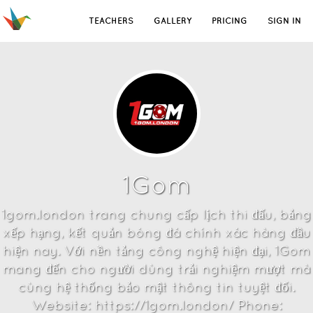
TEACHERS
GALLERY
PRICING
SIGN IN
1Gom
1gom.london trang chung cấp lịch thi đấu, bảng
xếp hạng, kết quản bóng đá chính xác hàng đầu
hiện nay. Với nền tảng công nghệ hiện đại, 1Gom
mang đến cho người dùng trải nghiệm mượt mà
cùng hệ thống bảo mật thông tin tuyệt đối.
Website: https://1gom.london/ Phone: