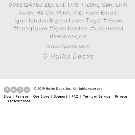
0985124763 Địa chỉ: 17/8 Trường Sơn, Linh
Xuân, Hồ Chí Minh, Việt Nam Email:
1gomlondon@gmail.com Tags: #1Gom
#trang1gom #1gomlondon #keonhacai
#keobongda
https://1gom.london/
0
Haiku Deck
s
© 2019 Haiku Deck, Inc. All rights reserved.
Blog
|
Reviews
|
Our Story
|
Support
|
FAQ
|
Terms of Service
|
Privacy
|
Presentations