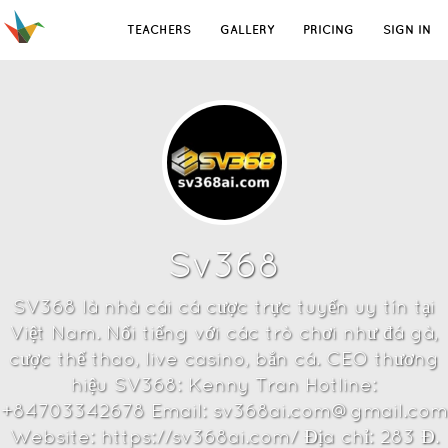
TEACHERS
GALLERY
PRICING
SIGN IN
Sv368
SV368 là nhà cái cá cược trực tuyến uy tín tại
Việt Nam. Nổi tiếng với các trò chơi như đá gà,
cược thể thao, live casino, bắn cá. CEO thương
hiệu SV368: Kenny Tran Hotline:
+84703342678 Email: sv368ai.com@gmail.com
Website: https://sv368ai.com/ Địa chỉ: 283 Đ.