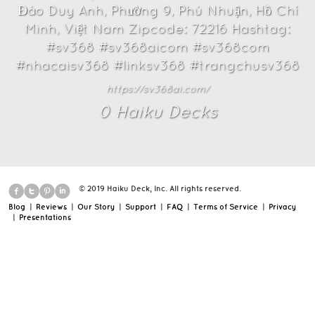
Đào Duy Anh, Phường 9, Phú Nhuận, Hồ Chí
Minh, Việt Nam Zipcode: 72216 Hashtag:
#sv368 #sv368aicom #sv368com
#nhacaisv368 #linksv368 #trangchusv368
https://sv368ai.com/
0
Haiku Deck
s
© 2019 Haiku Deck, Inc. All rights reserved.
Blog
|
Reviews
|
Our Story
|
Support
|
FAQ
|
Terms of Service
|
Privacy
|
Presentations