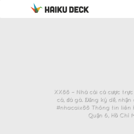
XX88 – Nhà cái cá cược trực 
cá, đá gà. Đăng ký dễ, nhậ
#nhacaix88 Thông tin liên 
Quận 6, Hồ Chí 