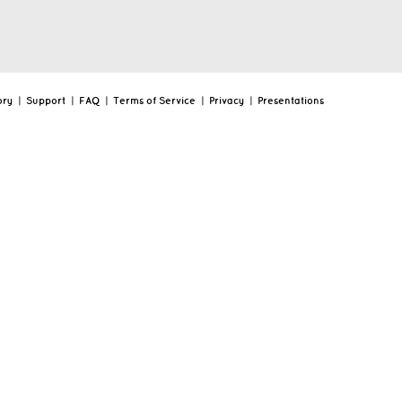
ory
|
Support
|
FAQ
|
Terms of Service
|
Privacy
|
Presentations