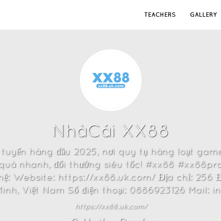
TEACHERS
GALLERY
NhàCái XX88
tuyến hàng đầu 2025, nơi quy tụ hàng loạt game h
n quà nhanh, đổi thưởng siêu tốc! #xx88 #xx88
hệ: Website: https://xx88.uk.com/ Địa chỉ: 256 
Minh, Việt Nam Số điện thoại: 0886923126 Mail: 
https://xx88.uk.com/