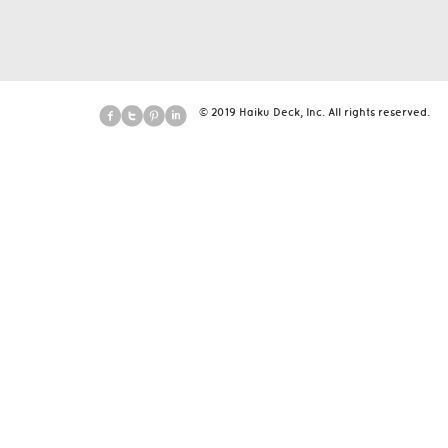
© 2019 Haiku Deck, Inc. All rights reserved.