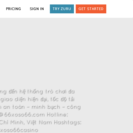
PRICING
SIGN IN
TRY ZURU
GET STARTED
ng đến hệ thống trò chơi đa
iao diện hiện đại, tốc độ tải
m an toàn – minh bạch – công
t@66xoso66.com Hotline:
Chí Minh, Việt Nam Hashtags:
xoso66casino