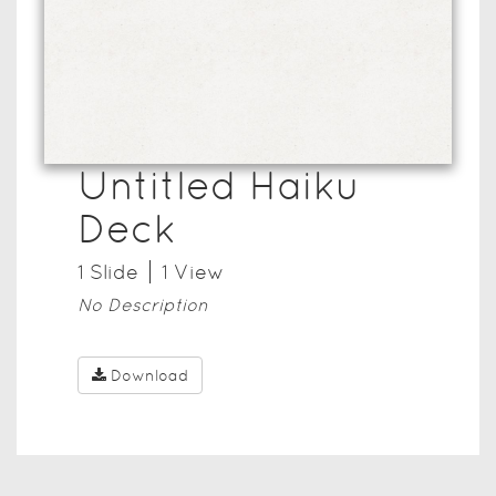
Untitled Haiku
Deck
1
Slide
1
View
No Description
Download