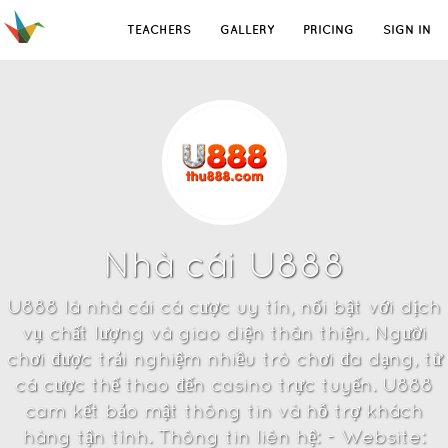
TEACHERS
GALLERY
PRICING
SIGN IN
Nhà cái U888
U888 là nhà cái cá cược uy tín, nổi bật với dịch
vụ chất lượng và giao diện thân thiện. Người
chơi được trải nghiệm nhiều trò chơi đa dạng, từ
cá cược thể thao đến casino trực tuyến. U888
cam kết bảo mật thông tin và hỗ trợ khách
hàng tận tình. Thông tin liên hệ: - Website: