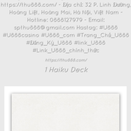
https://thu888.com/ - Địa chỉ: 32 P. Linh Đường,
Hoàng Liệt, Hoàng Mai, Hà Nội, Việt Nam -
Hotline: 0888127979 - Email:
spthu888@gmail.com Hastag: #U888
#U888casino #U888_com #Trang_Chủ_U888
#Đăng_Ký_U888 #link_U888
#Link_U888_chính_thức
https://thu888.com/
1
Haiku Deck