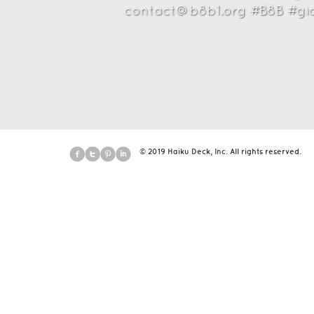
contact@b8b1.org #B8B #gi
© 2019 Haiku Deck, Inc. All rights reserved.