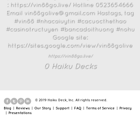
: https://vin88go.live/ Hotline 0523654666
Email vin88golive@gmail.com Hastags, tag
#vin88 #nhacaiuytin #cacuocthethao
#casinotructuyen #bancadoithuong #nohu
Google site:
https://sites.google.com/view/vin88golive
https://vin88go.live/
0
Haiku Deck
s
© 2019 Haiku Deck, Inc. All rights reserved.
Blog
|
Reviews
|
Our Story
|
Support
|
FAQ
|
Terms of Service
|
Privacy
|
Presentations