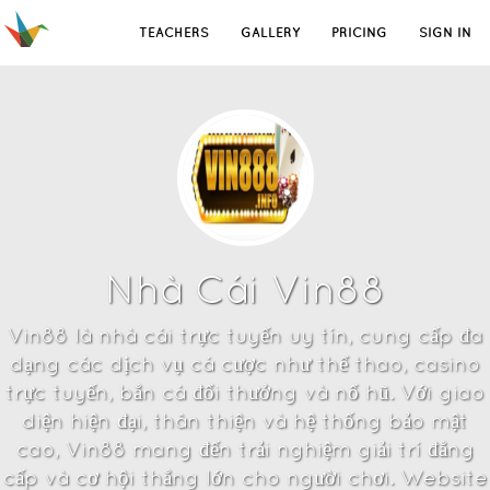
TEACHERS
GALLERY
PRICING
SIGN IN
Nhà Cái Vin88
Vin88 là nhà cái trực tuyến uy tín, cung cấp đa
dạng các dịch vụ cá cược như thể thao, casino
trực tuyến, bắn cá đổi thưởng và nổ hũ. Với giao
diện hiện đại, thân thiện và hệ thống bảo mật
cao, Vin88 mang đến trải nghiệm giải trí đẳng
cấp và cơ hội thắng lớn cho người chơi. Website