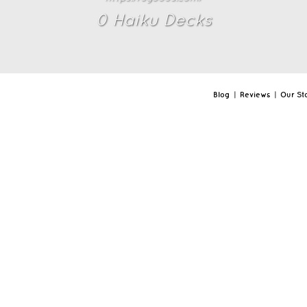
0
Haiku Deck
s
Blog
|
Reviews
|
Our St