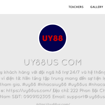
TEACHERS
GALLERY
UY88US COM
ụ khách hàng với đội ngũ hỗ trợ 24/7 và hệ thố
 điện tử. Nền tảng tập trung mang đến sự tiện l
h tham gia. #uy88 #nhacaiuy88 #uy88us #nha
 https://uy88us.com/ Địa chỉ: 222 Phan Bội Châ
 Nam SĐT: 0909102305 Email: support@uy88u
https://uy88us.com/