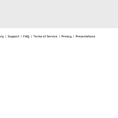
ory
|
Support
|
FAQ
|
Terms of Service
|
Privacy
|
Presentations