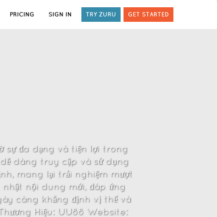
PRICING
SIGN IN
TRY ZURU
GET STARTED
 sự đa dạng và tiện lợi trong
g dễ dàng truy cập và sử dụng
ịnh, mang lại trải nghiệm mượt
 nhật nội dung mới, đáp ứng
ày càng khẳng định vị thế và
n Thương Hiệu: UU88 Website: