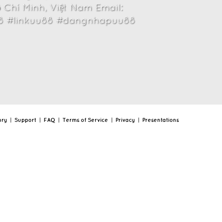
 Chí Minh, Việt Nam Email:
8 #linkuu88 #dangnhapuu88
ory
|
Support
|
FAQ
|
Terms of Service
|
Privacy
|
Presentations