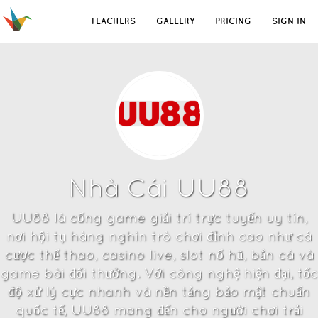
TEACHERS
GALLERY
PRICING
SIGN IN
Nhà Cái UU88
UU88 là cổng game giải trí trực tuyến uy tín,
nơi hội tụ hàng nghìn trò chơi đỉnh cao như cá
cược thể thao, casino live, slot nổ hũ, bắn cá và
game bài đổi thưởng. Với công nghệ hiện đại, tốc
độ xử lý cực nhanh và nền tảng bảo mật chuẩn
quốc tế, UU88 mang đến cho người chơi trải