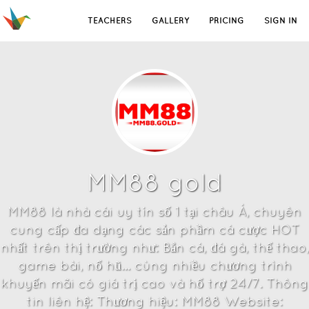
TEACHERS
GALLERY
PRICING
SIGN IN
MM88 gold
MM88 là nhà cái uy tín số 1 tại châu Á, chuyên
cung cấp đa dạng các sản phầm cá cược HOT
nhất trên thị trường như: Bắn cá, đá gà, thể thao,
game bài, nổ hũ… cùng nhiều chương trình
khuyến mãi có giá trị cao và hổ trợ 24/7. Thông
tin liên hệ: Thương hiệu: MM88 Website: