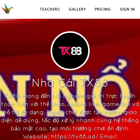
TEACHERS
GALLERY
PRICING
SIGN IN
Nhà Cái TX88
TX88 mang đến trải nghiệm giải trí trực tuyến
toàn diện với thể thao, casino live, game bài và
nổ hũ đa dạng. Người chơi được tận hưởng giao
diện dễ dùng, tốc độ xử lý nhanh cùng hệ thống
bảo mật cao, tạo môi trường chơi ổn định.
Website: https://tx88.ad/ Email: