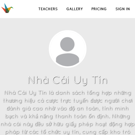
TEACHERS
GALLERY
PRICING
SIGN IN
Nhà Cái Uy Tín
Nhà Cái Uy Tín là danh sách tổng hợp những
thương hiệu cá cược trực tuyến được người chơi
đánh giá cao nhờ vào độ an toàn, tính minh
bạch và khả năng thanh toán ổn định. Những
nhà cái này đều sở hữu giấy phép hoạt động hợp
pháp từ các tổ chức uy tín, cung cấp kho trò