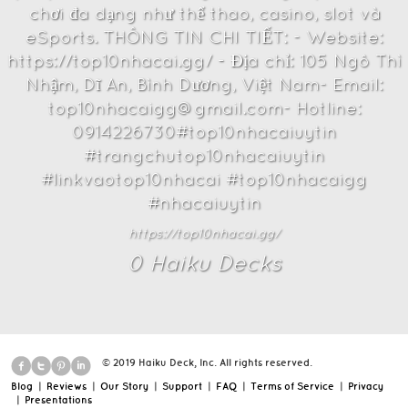
chơi đa dạng như thể thao, casino, slot và
eSports. THÔNG TIN CHI TIẾT: - Website:
https://top10nhacai.gg/ - Địa chỉ: 105 Ngô Thì
Nhậm, Dĩ An, Bình Dương, Việt Nam- Email:
top10nhacaigg@gmail.com- Hotline:
0914226730#top10nhacaiuytin
#trangchutop10nhacaiuytin
#linkvaotop10nhacai #top10nhacaigg
#nhacaiuytin
https://top10nhacai.gg/
0
Haiku Deck
s
© 2019 Haiku Deck, Inc. All rights reserved.
Blog
|
Reviews
|
Our Story
|
Support
|
FAQ
|
Terms of Service
|
Privacy
|
Presentations