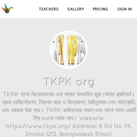
TEACHERS
GALLERY
PRICING
SIGN IN
TKPK org
TKPK হলো ভিয়েতনামের এক নম্বর অনলাইন জুয়া খেলার প্ল্যাটফর্ম।
দ্রুত রেজিস্ট্রেশন, নিরাপদ জমা ও উত্তোলন, বৈচিত্র্যময় গেম লাইব্রেরি,
এবং জেতার উচ্চ হার। TKPK ডাউনলোড করুন এবং সাথে সাথে একটি
ফ্রি ৫০কে কোড পান। Website:
https://www.tkpk.org/ Address: 8 Rd No 76,
Dhaka 1212, Bangladesh Email: