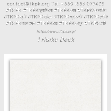
contact@tkpk.org Tel: +880 1683 077435
#TKPK #TKPKক্যাসিনো #TKPKগেম #TKPKঅনলাইন
#TKPKস্লট #TKPKলাইভ #TKPKজ্যাকপট #TKPKগেমিং
#TKPKবাংলাদেশ #TKPKজয় #TKPKখেলুন #TKPKবেট
https://www.tkpk.org/
1
Haiku Deck