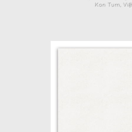
Kon Tum, Việ