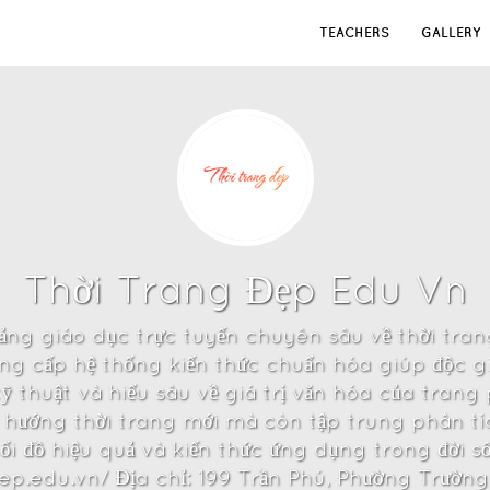
TEACHERS
GALLERY
Thời Trang Đẹp Edu Vn
ảng giáo dục trực tuyến chuyên sâu về thời trang
 cấp hệ thống kiến thức chuẩn hóa giúp độc gi
thuật và hiểu sâu về giá trị văn hóa của trang p
u hướng thời trang mới mà còn tập trung phân t
i đồ hiệu quả và kiến thức ứng dụng trong đời sốn
ep.edu.vn/ Địa chỉ: 199 Trần Phú, Phường Trườ