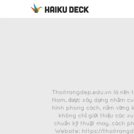
Thoitrangdep.edu.vn là nền t
Nam, được xây dựng nhằm cung
hình phong cách, nắm vững kỹ 
không chỉ giới thiệu các x
chuẩn kỹ thuật may, cách phố
Website: https://thoitrangd