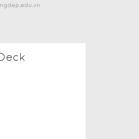
angdep.edu.vn
 Deck