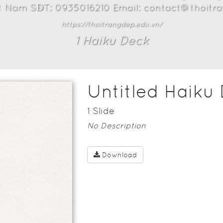
t Nam SĐT: 0935016210 Email: contact@thoitr
https://thoitrangdep.edu.vn/
1
Haiku Deck
Untitled Haiku
1
Slide
No Description
Download