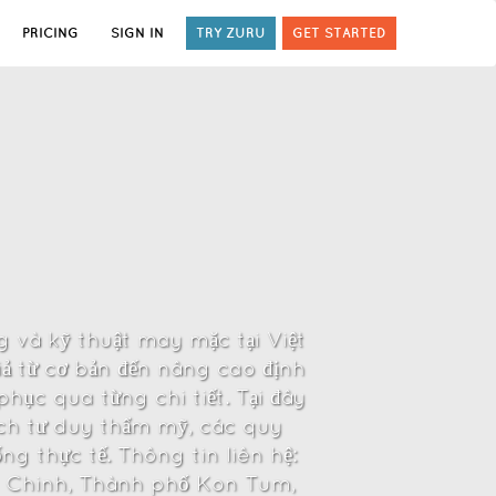
PRICING
SIGN IN
TRY ZURU
GET STARTED
 và kỹ thuật may mặc tại Việt
ả từ cơ bản đến nâng cao định
hục qua từng chi tiết. Tại đây
ích tư duy thẩm mỹ, các quy
g thực tế. Thông tin liên hệ:
ng Chinh, Thành phố Kon Tum,