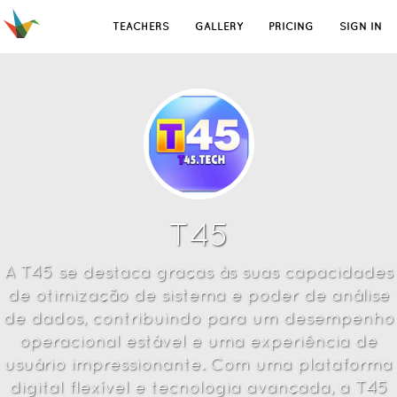
TEACHERS
GALLERY
PRICING
SIGN IN
T45
A T45 se destaca graças às suas capacidades
de otimização de sistema e poder de análise
de dados, contribuindo para um desempenho
operacional estável e uma experiência de
usuário impressionante. Com uma plataforma
digital flexível e tecnologia avançada, a T45