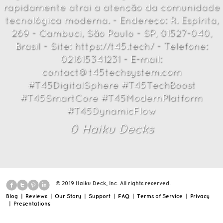
rapidamente atrai a atenção da comunidade
tecnológica moderna. - Endereço: R. Espírita,
269 - Cambuci, São Paulo - SP, 01527-040,
Brasil - Site: https://t45.tech/ - Telefone:
021615341231 - E-mail:
contact@t45techsystem.com
#T45DigitalSphere #T45TechBoost
#T45SmartCore #T45ModernPlatform
#T45DynamicFlow
0
Haiku Deck
s
© 2019 Haiku Deck, Inc. All rights reserved.
Blog
|
Reviews
|
Our Story
|
Support
|
FAQ
|
Terms of Service
|
Privacy
|
Presentations