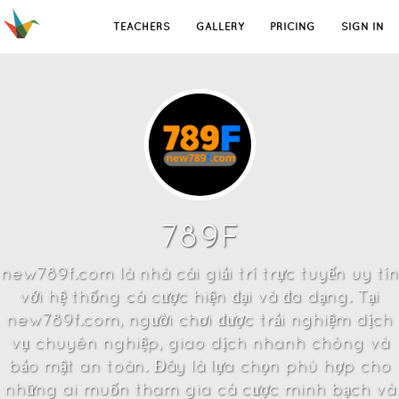
TEACHERS
GALLERY
PRICING
SIGN IN
789F
new789f.com là nhà cái giải trí trực tuyến uy tín
với hệ thống cá cược hiện đại và đa dạng. Tại
new789f.com, người chơi được trải nghiệm dịch
vụ chuyên nghiệp, giao dịch nhanh chóng và
bảo mật an toàn. Đây là lựa chọn phù hợp cho
những ai muốn tham gia cá cược minh bạch và