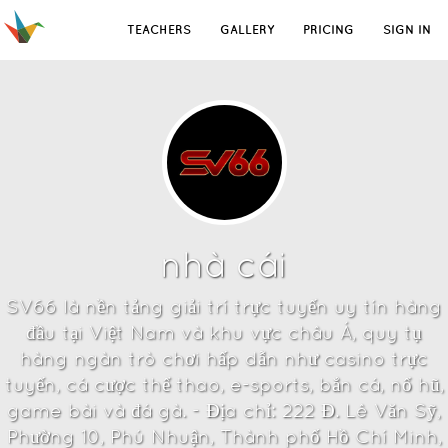
TEACHERS
GALLERY
PRICING
SIGN IN
nhà cái
SV66 là nền tảng giải trí trực tuyến uy tín hàng
đầu tại Việt Nam và khu vực châu Á, quy tụ
hàng ngàn trò chơi hấp dẫn như casino trực
tuyến, cá cược thể thao, e-sports, bắn cá, nổ hũ,
game bài và đá gà. - Địa chỉ: 222 Đ. Lê Văn Sỹ,
Phường 10, Phú Nhuận, Thành phố Hồ Chí Minh,