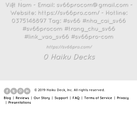
Việt Nam - Email: sv66procom@gmail.com -
Website: https://sv66pro.com/ - Hotline:
0375148897 Tag: #sv66 #nha_cai_sv66
#sv66procom #trang_chu_sv66
#link_vao_sv66 #sv66pro-com
https://sv66pro.com/
0
Haiku Deck
s
© 2019 Haiku Deck, Inc. All rights reserved.
Blog
|
Reviews
|
Our Story
|
Support
|
FAQ
|
Terms of Service
|
Privacy
|
Presentations