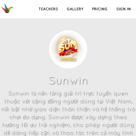
TEACHERS
GALLERY
PRICING
SIGN IN
Sunwin
Sunwin là nền tảng giải trí trực tuyến quen
thuộc với cộng đồng người dùng tại Việt Nam,
nổi bật nhờ giao diện thân thiện và hệ thống trò
chơi đa dạng. Sunwin được xây dựng theo
hướng tối ưu trải nghiệm, cho phép người dùng
dễ dàng tiếp cận và thao tác trên cả máy tính