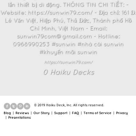
lẫn thiết bị di động. THÔNG TIN CHI TIẾT: -
Website: https://sunwin79.com/ - Địa chỉ: 161 Đ.
Lê Văn Việt, Hiệp Phú, Thủ Đức, Thành phố Hồ
Chí Minh, Việt Nam - Email:
sunwin79com@gmail.com - Hotline:
0968990253 #sunwin #nhà cái sunwin
#khuyến mãi sunwin
https://sunwin79.com/
0
Haiku Deck
s
© 2019 Haiku Deck, Inc. All rights reserved.
Blog
|
Reviews
|
Our Story
|
Support
|
FAQ
|
Terms of Service
|
Privacy
|
Presentations