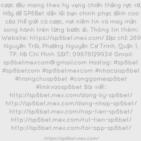
cược đều mang theo hy vọng chiến thắng rực rỡ.
Hãy để SP8Bet dẫn lối bạn chinh phục đỉnh cao
của thế giới cá cược, nơi niềm tin và may mắn
song hành trên từng bước đi. Thông tin thêm:
Website: https://sp8bet.mex.com/ Địa chỉ: 289
Nguyễn Trãi, Phường Nguyễn Cư Trinh, Quận 1,
TP. Hồ Chí Minh SĐT: 09878129934 Gmail:
sp8betmexcom@gmail.com Hastag: #sp8bet
#sp8betcom #sp8betmexcom #nhacaisp8bet
#trangchusp8bet #conggamesp8bet
#linkvaosp8bet Bài viết:
http://sp8bet.mex.com/dang-ky-sp8bet/
http://sp8bet.mex.com/dang-nhap-sp8bet/
http://sp8bet.mex.com/nap-tien-sp8bet/
http://sp8bet.mex.com/rut-tien-sp8bet/
http://sp8bet.mex.com/tai-app-sp8bet/
https://sp8bet.mex.com/