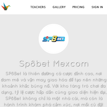
TEACHERS
GALLERY
PRICING
SIGN IN
Sp8bet Mexcom
SP8Bet là thiên đường cá cược đỉnh cao, nơi
đam mê và vận may giao hòa để tạo nên những
khoảnh khắc bùng nổ. Với kho tàng trò chơi đa
dạng, tỷ lệ cược hấp dẫn cùng giao diện hiện đại,
SP8Bet không chỉ là một nhà cái, mà còn là
hành trình khám phá cảm xúc, nơi mỗi cú đặt