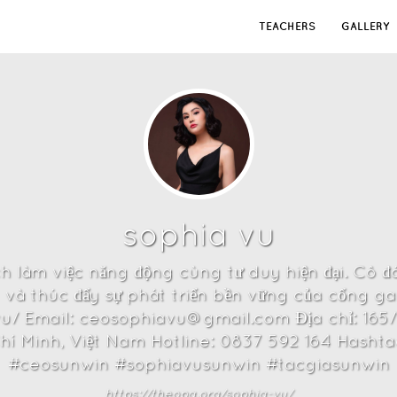
TEACHERS
GALLERY
sophia vu
 làm việc năng động cùng tư duy hiện đại. Cô đ
g và thúc đẩy sự phát triển bền vững của cổng 
u/ Email: ceosophiavu@gmail.com Địa chỉ: 165/1
hí Minh, Việt Nam Hotline: 0837 592 164 Hasht
#ceosunwin #sophiavusunwin #tacgiasunwin
https://theopa.org/sophia-vu/