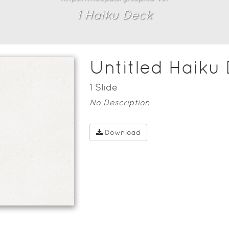
1
Haiku Deck
Untitled Haiku
1
Slide
No Description
Download