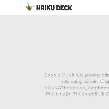
Sophia Vũ sở hữu phong cách
việc củng cố nền tản
https://theopa.org/sophia-v
Phú Nhuận, Thành phố Hồ C