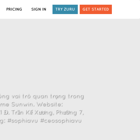
PRICING
SIGN IN
TRY ZURU
GET STARTED
óng vai trò quan trọng trong
game Sunwin. Website:
 Đ. Trần Kế Xương, Phường 7,
ag: #sophiavu #ceosophiavu