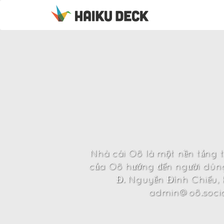
Nhà cái O8 là một nền tảng t
của O8 hướng đến người dùng 
Đ. Nguyễn Đình Chiểu,
admin@o8.socia