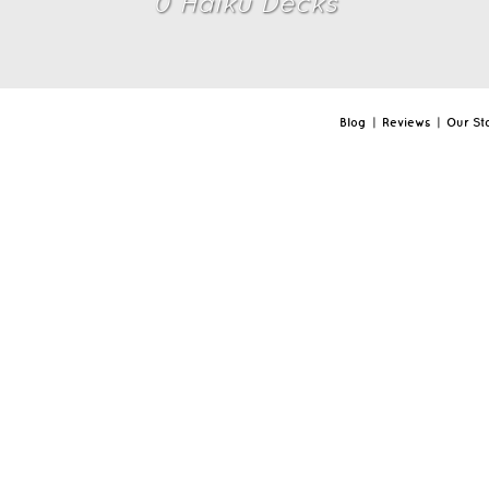
0
Haiku Deck
s
Blog
|
Reviews
|
Our St