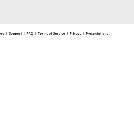
ory
|
Support
|
FAQ
|
Terms of Service
|
Privacy
|
Presentations