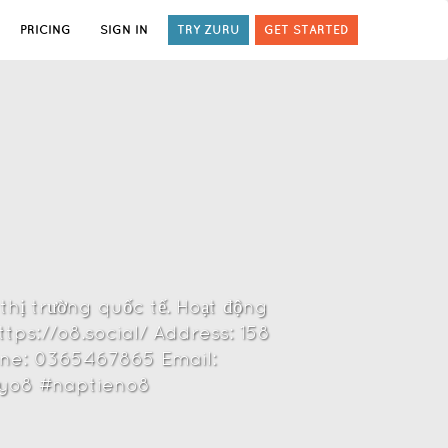
PRICING
SIGN IN
TRY ZURU
GET STARTED
thị trường quốc tế. Hoạt động
tps://o8.social/ Address: 158
one: 0365467865 Email:
kyo8 #naptieno8