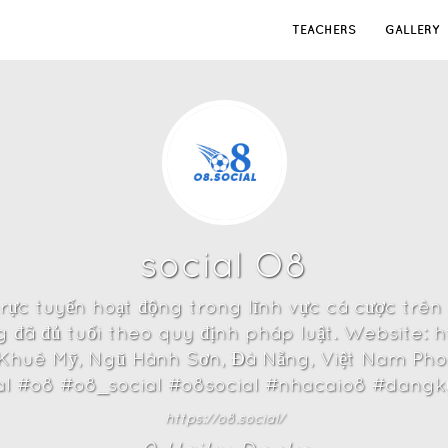
TEACHERS
GALLERY
social O8
rực tuyến hoạt động trong lĩnh vực cá cược trên 
đã đủ tuổi theo quy định pháp luật. Website: ht
 Khuê Mỹ, Ngũ Hành Sơn, Đà Nẵng, Việt Nam Ph
l #o8 #o8_social #o8social #nhacaio8 #dang
https://o8.social/