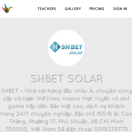
TEACHERS
GALLERY
PRICING
SIGN IN
SHBET SOLAR
SHBET – Nhà cái hàng đầu châu Á, chuyên cung
cấp cá cược thể thao, casino trực tuyến và slot
game hấp dẫn. Bảo mật cao, dịch vụ khách
hàng 24/7 chuyên nghiệp. Địa chỉ: 105/6 Đ. Cao
Thắng, Phường 17, Phú Nhuận, Hồ Chí Minh
700000, Việt Nam Số điện thoại: 0919339779