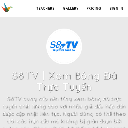
TEACHERS
GALLERY
PRICING
SIGN IN
S8TV | Xem Bóng Đá
Trực Tuyến
S8TV cung cấp nền tảng xem bóng đá trực
tuyến chất lượng cao với nhiều giải đấu hấp dẫn
được cập nhật liên tục. Người dùng có thể theo
dõi các trận đấu mà không bị gián đoạn bởi