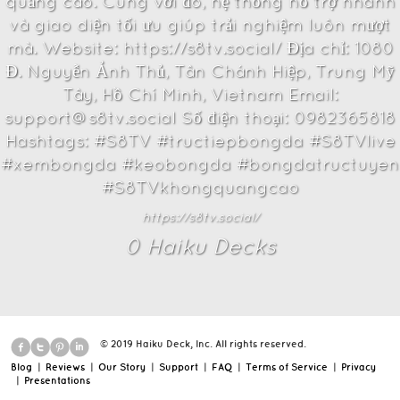
quảng cáo. Cùng với đó, hệ thống hỗ trợ nhanh
và giao diện tối ưu giúp trải nghiệm luôn mượt
mà. Website: https://s8tv.social/ Địa chỉ: 1080
Đ. Nguyễn Ảnh Thủ, Tân Chánh Hiệp, Trung Mỹ
Tây, Hồ Chí Minh, Vietnam Email:
support@s8tv.social Số điện thoại: 0982365818
Hashtags: #S8TV #tructiepbongda #S8TVlive
#xembongda #keobongda #bongdatructuyen
#S8TVkhongquangcao
https://s8tv.social/
0
Haiku Deck
s
© 2019 Haiku Deck, Inc. All rights reserved.
Blog
|
Reviews
|
Our Story
|
Support
|
FAQ
|
Terms of Service
|
Privacy
|
Presentations