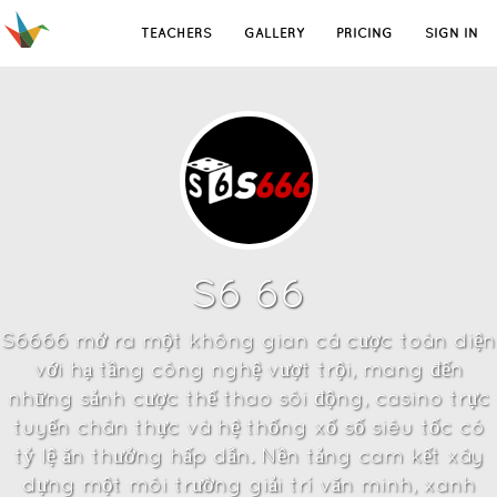
TEACHERS
GALLERY
PRICING
SIGN IN
S6 66
S6666 mở ra một không gian cá cược toàn diện
với hạ tầng công nghệ vượt trội, mang đến
những sảnh cược thể thao sôi động, casino trực
tuyến chân thực và hệ thống xổ số siêu tốc có
tỷ lệ ăn thưởng hấp dẫn. Nền tảng cam kết xây
dựng một môi trường giải trí văn minh, xanh