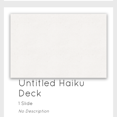
Untitled Haiku
Deck
1
Slide
No Description