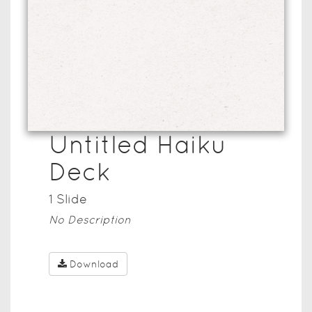
Untitled Haiku
Deck
1
Slide
No Description
Download