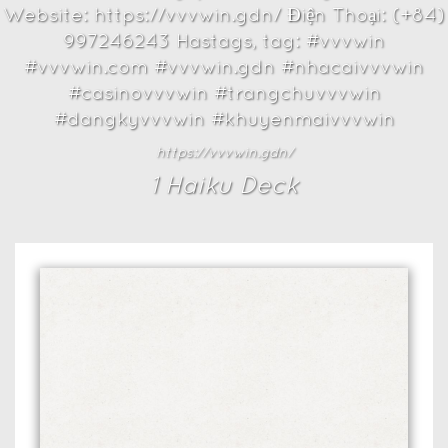
Website: https://vvvwin.gdn/ Điện Thoại: (+84)
997246243 Hastags, tag: #vvvwin
#vvvwin.com #vvvwin.gdn #nhacaivvvwin
#casinovvvwin #trangchuvvvwin
#dangkyvvvwin #khuyenmaivvvwin
https://vvvwin.gdn/
1
Haiku Deck