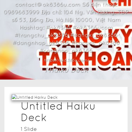
contact@ok8386u.com Số điện thoại:
0989683999 Địa chỉ: 104 Ng. Văn Hương, TDP
số 53, Đống Đa, Hà Nội 10000, Việt Nam
Hashtag: #ok8386 #ok8386ucom
#trangchu_ok8386 #dangki_ok8386
#dangnhap_ok8386 #cacuoc_ok8386
#congnap_ok8386
https://ok8386u.com/
1
Haiku Deck
Untitled Haiku
Deck
1
Slide