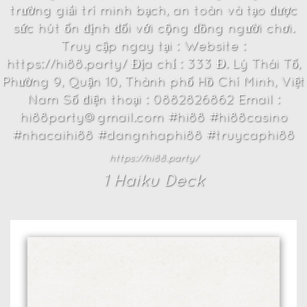
trường giải trí minh bạch, an toàn và tạo được
sức hút ổn định đối với cộng đồng người chơi.
Truy cập ngay tại : Website :
https://hi88.party/ Địa chỉ : 333 Đ. Lý Thái Tổ,
Phường 9, Quận 10, Thành phố Hồ Chí Minh, Việt
Nam Số điện thoại : 0882826862 Email :
hi88party@gmail.com #hi88 #hi88casino
#nhacaihi88 #dangnhaphi88 #truycaphi88
https://hi88.party/
1
Haiku Deck