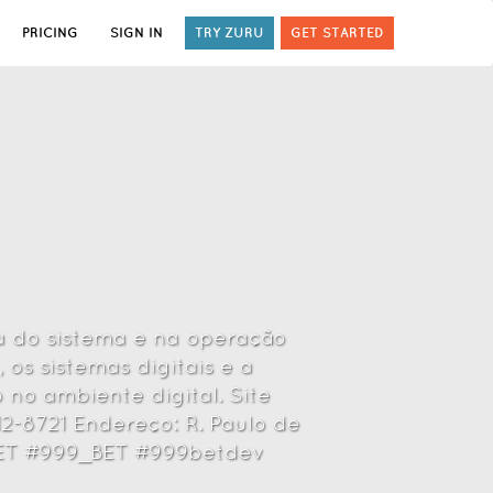
PRICING
SIGN IN
TRY ZURU
GET STARTED
a do sistema e na operação
 os sistemas digitais e a
 no ambiente digital. Site
12-8721 Endereço: R. Paulo de
99BET #999_BET #999betdev