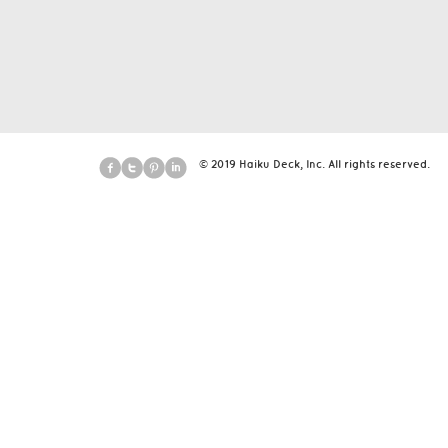
© 2019 Haiku Deck, Inc. All rights reserved.