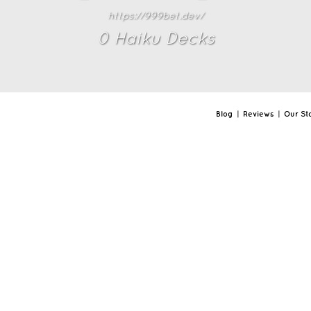
https://999bet.dev/
0
Haiku Deck
s
Blog
|
Reviews
|
Our St