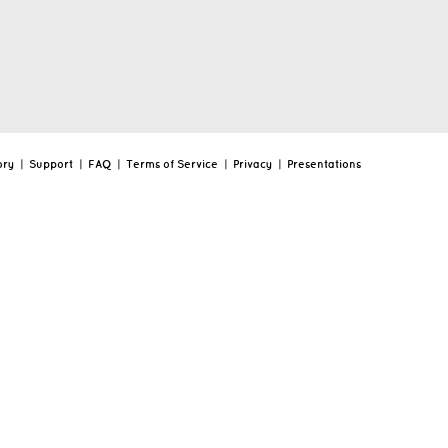
ory
|
Support
|
FAQ
|
Terms of Service
|
Privacy
|
Presentations