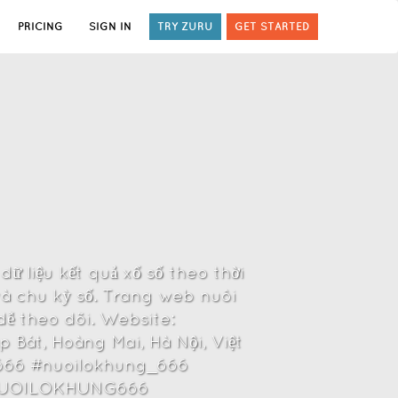
PRICING
SIGN IN
TRY ZURU
GET STARTED
 liệu kết quả xổ số theo thời
và chu kỳ số. Trang web nuôi
dễ theo dõi. Website:
 Bát, Hoàng Mai, Hà Nội, Việt
66 #nuoilokhung_666
NUOILOKHUNG666