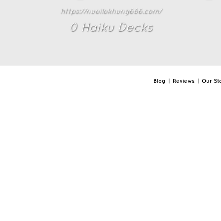
https://nuoilokhung666.com/
0
Haiku Deck
s
Blog
|
Reviews
|
Our St