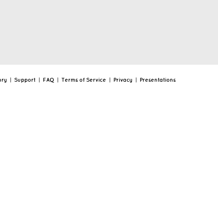
ory
|
Support
|
FAQ
|
Terms of Service
|
Privacy
|
Presentations