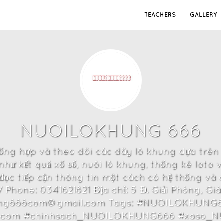
TEACHERS
GALLERY
NUOILOKHUNG 666
ng hợp và theo dõi các dãy lô khung dựa trên dữ
như kết quả xổ số, nuôi lô khung, thống kê loto 
đọc tiếp cận thông tin một cách có hệ thống và 
Phone: 0341621821 Địa chỉ: 5 Đ. Giải Phóng, Giáp
hung666com@gmail.com Tags: #NUOILOKHUNG6
66com #chinhsach_NUOILOKHUNG666 #xoso_