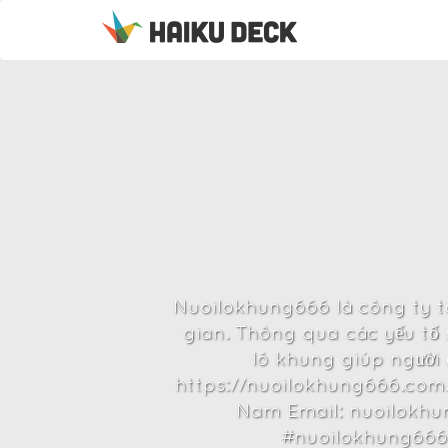
Nuoilokhung666 là công ty tổ
gian. Thông qua các yếu tố 
lô khung giúp người 
https://nuoilokhung666.com/ 
Nam Email: nuoilok
#nuoilokhung6