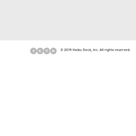
© 2019 Haiku Deck, Inc. All rights reserved.