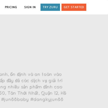
PRICING
SIGN IN
TRY ZURU
GET STARTED
anh, ổn định và an toàn vào
p đầy đủ các dịch vụ giải trí
cùng nhiều sản phẩm đỉnh cao
0, Tân Thới Nhất, Quận 12, Hồ
88 #jun88baby #dangkyjun88