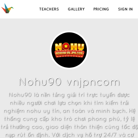
TEACHERS
GALLERY
PRICING
SIGN IN
Nohu90 vnjpncom
Nohu90 là nền tảng giải trí trực tuyến được
nhiều người chơi lựa chọn khi tìm kiếm trải
nghiệm nohu uy tín, an toàn và minh bạch. Hệ
thống cung cấp kho trò chơi phong phú, tỷ lệ
trả thưởng cao, giao diện thân thiện cùng tốc độ
nạp rút ổn định. Với dịch vụ hỗ trợ 24/7 và cơ