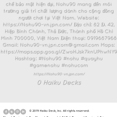
chế bảo mật hiện đại, Nohu90 mang đến môi
trường giải trí chất lượng dành cho cộng đồng
người chơi tại Việt Nam. Website:
https://Nohu90-vn.jpn.com/ Địa chỉ: 82 Đ. 42,
Hiệp Bình Chánh, Thủ Đức, Thành phố Hồ Chí
Minh 700000, Việt Nam Điện thoại: 0919687968
Gmail: Nohu90-vn.jpn.com@gmail.com Maps:
https://maps.app.goo.gl/ZwoHJsk7knUPhwNY9
Hashtag: #Nohu90 #nohu #quayhu
#gamenohu #nohucom
https://Nohu90-vn.jpn.com/
0
Haiku Deck
s
© 2019 Haiku Deck, Inc. All rights reserved.