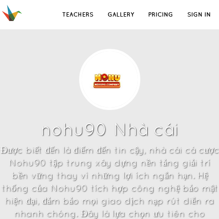
TEACHERS
GALLERY
PRICING
SIGN IN
nohu90 Nhà cái
Được biết đến là điểm đến tin cậy, nhà cái cá cược
Nohu90 tập trung xây dựng nền tảng giải trí
bền vững thay vì những lợi ích ngắn hạn. Hệ
thống của Nohu90 tích hợp công nghệ bảo mật
hiện đại, đảm bảo mọi giao dịch nạp rút diễn ra
nhanh chóng. Đây là lựa chọn ưu tiên cho