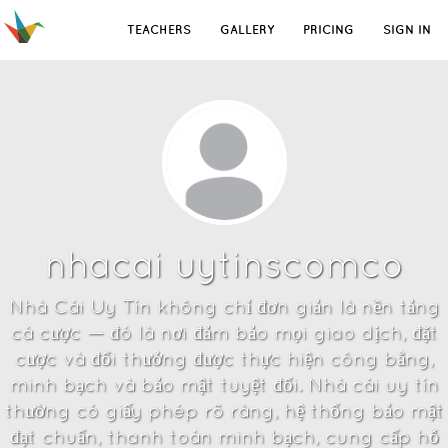
TEACHERS
GALLERY
PRICING
SIGN IN
nhacai uytinscomco
Nhà Cái Uy Tín không chỉ đơn giản là nền tảng
cá cược — đó là nơi đảm bảo mọi giao dịch, đặt
cược và đổi thưởng được thực hiện công bằng,
minh bạch và bảo mật tuyệt đối. Nhà cái uy tín
thường có giấy phép rõ ràng, hệ thống bảo mật
đạt chuẩn, thanh toán minh bạch, cung cấp hỗ