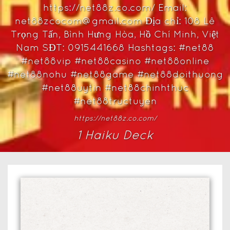
https://net88z.co.com/ Email:
net88zcocom@gmail.com Địa chỉ: 108 Lê
Trọng Tấn, Bình Hưng Hòa, Hồ Chí Minh, Việt
Nam SĐT: 0915441668 Hashtags: #net88
#net88vip #net88casino #net88online
#net88nohu #net88game #net88doithuong
#net88uytin #net88chinhthuc
#net88tructuyen
https://net88z.co.com/
1
Haiku Deck