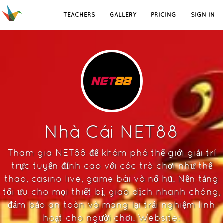
TEACHERS
GALLERY
PRICING
SIGN IN
Nhà Cái NET88
Tham gia NET88 để khám phá thế giới giải trí
trực tuyến đỉnh cao với các trò chơi như thể
thao, casino live, game bài và nổ hũ. Nền tảng
tối ưu cho mọi thiết bị, giao dịch nhanh chóng,
đảm bảo an toàn và mang lại trải nghiệm linh
hoạt cho người chơi. Website: