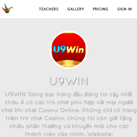
TEACHERS
GALLERY
PRICING
SIGN IN
U9WIN
U9WIN Sòng bạc hàng đầu đáng tin cậy nhất
châu Á có các trò chơi phù hợp với mọi người
chơi khi chơi Casino Online. Không chỉ có hàng
trăm trò chơi Casino, chúng tôi còn gửi tặng
nhiều phần thưởng và khuyến mãi cho các
thành viên của mình. Website: