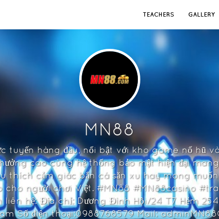
TEACHERS
GALLERY
MN88
rực tuyến hàng đầu, nổi bật với kho game nổ hũ v
 thưởng cao cùng hệ thống bảo mật hiện đại mang
êu thích cảm giác bắn cá săn xu hay mong muốn 
hợp cho người chơi Việt. #MN88 #MN88casino 
ên hệ: Địa chỉ: Dương Đình Hội/24 T7 Hẻm 254,
 Nam Số điện thoại:0988768579 Mail: adminMN8