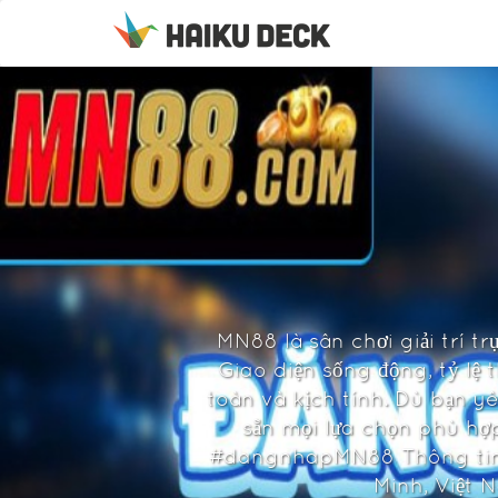
MN88 là sân chơi giải trí t
Giao diện sống động, tỷ lệ
toàn và kịch tính. Dù bạn y
sẵn mọi lựa chọn phù 
#dangnhapMN88 Thông tin li
Minh, Việt