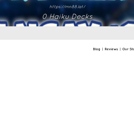
https://mn88.lat/
0
Haiku Deck
s
Blog
|
Reviews
|
Our St