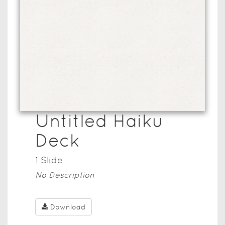
Untitled Haiku
Deck
1
Slide
No Description
Download