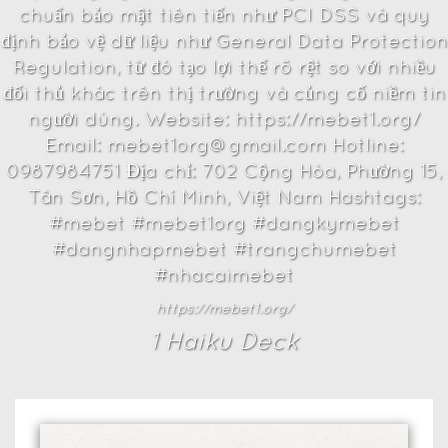
chuẩn bảo mật tiên tiến như PCI DSS và quy
định bảo vệ dữ liệu như General Data Protection
Regulation, từ đó tạo lợi thế rõ rệt so với nhiều
đối thủ khác trên thị trường và củng cố niềm tin
người dùng. Website: https://mebet1.org/
Email: mebet1org@gmail.com Hotline:
0987984751 Địa chỉ: 702 Cộng Hòa, Phường 15,
Tân Sơn, Hồ Chí Minh, Việt Nam Hashtags:
#mebet #mebet1org #dangkymebet
#dangnhapmebet #trangchumebet
#nhacaimebet
https://mebet1.org/
1
Haiku Deck