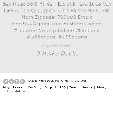
điện thoại: 0818 411 924 Địa chỉ: 42/8 Đ. Lê Văn
Lương, Tân Quy, Quận 7, TP. Hồ Chí Minh, Việt
Nam Zipcode: 700000 Email:
lu88.boo@gmail.com Hashtags: #lu88
#lu88boo #trangchulu88 #lu88com
#lu88nhacai #lu88casino
https://lu88.boo/
0
Haiku Deck
s
© 2019 Haiku Deck, Inc. All rights reserved.
Blog
|
Reviews
|
Our Story
|
Support
|
FAQ
|
Terms of Service
|
Privacy
|
Presentations