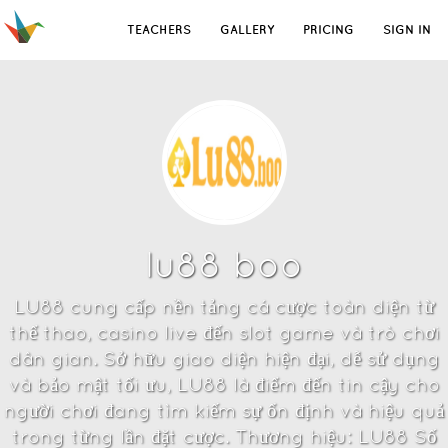
TEACHERS
GALLERY
PRICING
SIGN IN
lu88 boo
LU88 cung cấp nền tảng cá cược toàn diện từ
thể thao, casino live đến slot game và trò chơi
dân gian. Sở hữu giao diện hiện đại, dễ sử dụng
và bảo mật tối ưu, LU88 là điểm đến tin cậy cho
người chơi đang tìm kiếm sự ổn định và hiệu quả
trong từng lần đặt cược. Thương hiệu: LU88 Số