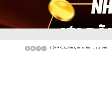
© 2019 Haiku Deck, Inc. All rights reserved.