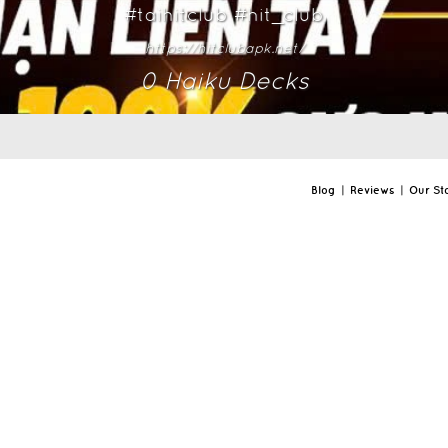
#taihitclub #hit_club
https://hitclubapk.net/
0
Haiku Deck
s
Blog
|
Reviews
|
Our St