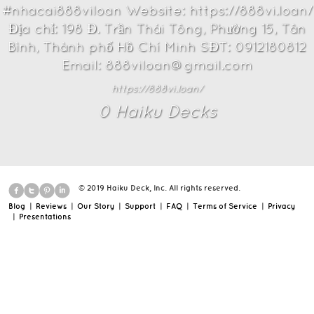
#nhacai888viloan Website: https://888vi.loan/
Địa chỉ: 198 Đ. Trần Thái Tông, Phường 15, Tân
Bình, Thành phố Hồ Chí Minh SĐT: 0912180812
Email: 888viloan@gmail.com
https://888vi.loan/
0
Haiku Deck
s
© 2019 Haiku Deck, Inc. All rights reserved.
Blog
|
Reviews
|
Our Story
|
Support
|
FAQ
|
Terms of Service
|
Privacy
|
Presentations