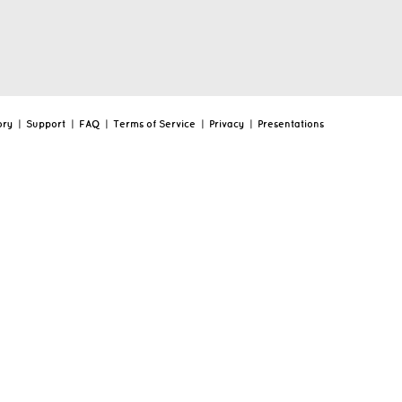
ory
|
Support
|
FAQ
|
Terms of Service
|
Privacy
|
Presentations