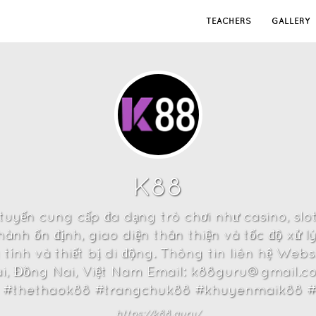
TEACHERS
GALLERY
K88
c tuyến cung cấp đa dạng trò chơi như casino, slo
hành ổn định, giao diện thân thiện và tốc độ xử 
nh và thiết bị di động. Thông tin liên hệ Websi
ai, Đồng Nai, Việt Nam Email: k88guru@gmail.c
8 #thethaok88 #trangchuk88 #khuyenmaik88 #
https://k88.guru/