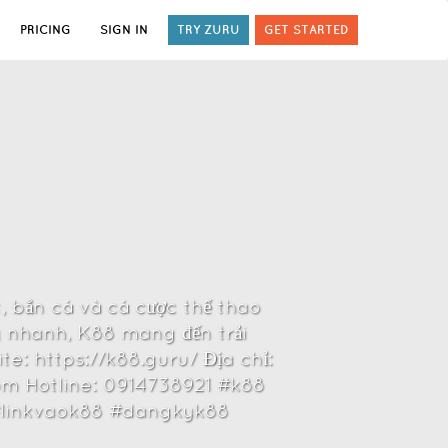
PRICING
SIGN IN
TRY ZURU
GET STARTED
t, bắn cá và cá cược thể thao
lý nhanh, K88 mang đến trải
te: https://k88.guru/ Địa chỉ:
om Hotline: 0914738921 #k88
linkvaok88 #dangkyk88