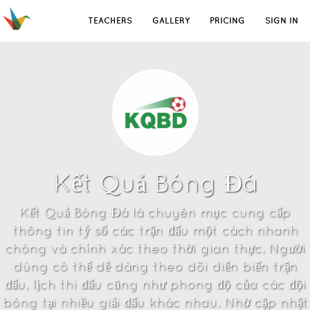
TEACHERS
GALLERY
PRICING
SIGN IN
Kết Quả Bóng Đá
Kết Quả Bóng Đá là chuyên mục cung cấp
thông tin tỷ số các trận đấu một cách nhanh
chóng và chính xác theo thời gian thực. Người
dùng có thể dễ dàng theo dõi diễn biến trận
đấu, lịch thi đấu cũng như phong độ của các đội
bóng tại nhiều giải đấu khác nhau. Nhờ cập nhật