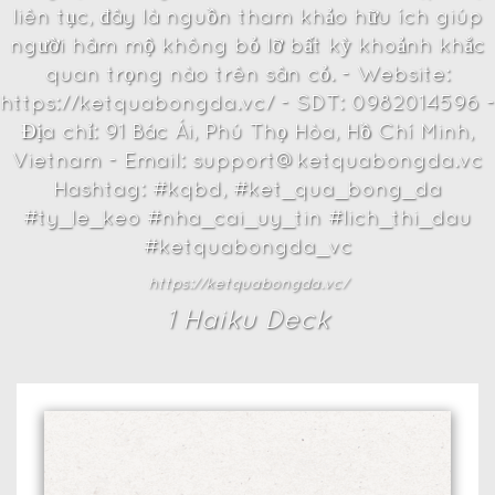
liên tục, đây là nguồn tham khảo hữu ích giúp
người hâm mộ không bỏ lỡ bất kỳ khoảnh khắc
quan trọng nào trên sân cỏ. - Website:
https://ketquabongda.vc/ - SDT: 0982014596 -
Địa chỉ: 91 Bác Ái, Phú Thọ Hòa, Hồ Chí Minh,
Vietnam - Email: support@ketquabongda.vc
Hashtag: #kqbd, #ket_qua_bong_da
#ty_le_keo #nha_cai_uy_tin #lich_thi_dau
#ketquabongda_vc
https://ketquabongda.vc/
1
Haiku Deck