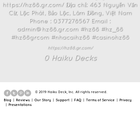
https://hz88.gr.com/ Địa chỉ: 463 Nguyễn Văn
Cừ, Lộc Phát, Bảo Lộc, Lâm Đồng, Việt Nam
Phone : 0377278567 Email :
admin@hz88.gr.com #hz88 #hz_88
#hz88grcom #nhacaihz88 #casinohz88
https://hz88.gr.com/
0
Haiku Deck
s
© 2019 Haiku Deck, Inc. All rights reserved.
Blog
|
Reviews
|
Our Story
|
Support
|
FAQ
|
Terms of Service
|
Privacy
|
Presentations