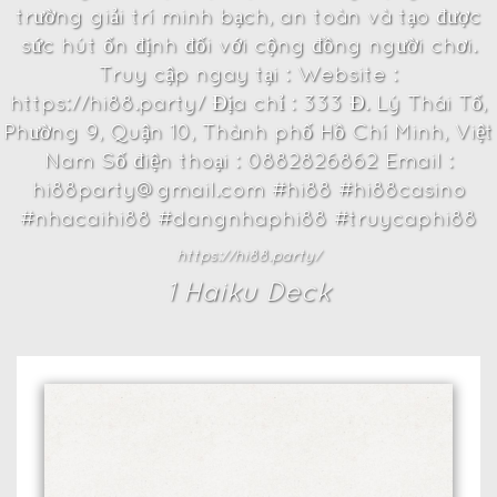
trường giải trí minh bạch, an toàn và tạo được
sức hút ổn định đối với cộng đồng người chơi.
Truy cập ngay tại : Website :
https://hi88.party/ Địa chỉ : 333 Đ. Lý Thái Tổ,
Phường 9, Quận 10, Thành phố Hồ Chí Minh, Việt
Nam Số điện thoại : 0882826862 Email :
hi88party@gmail.com #hi88 #hi88casino
#nhacaihi88 #dangnhaphi88 #truycaphi88
https://hi88.party/
1
Haiku Deck