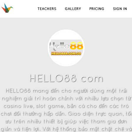
TEACHERS
GALLERY
PRICING
SIGN IN
HELLO88 com
HELLO88 mang đến cho người dùng một trải
nghiệm giải trí hoàn chỉnh với nhiều lựa chọn từ
casino live, slot game, bắn cá cho đến các trò
chơi đổi thưởng hấp dẫn. Giao diện trực quan, tối
ưu trên nhiều thiết bị giúp việc tham gia đơn
giản và tiện lợi. Với hệ thống bảo mật chặt chẽ và