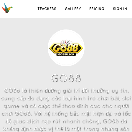
TEACHERS
GALLERY
PRICING
SIGN IN
GO88
GO88 là thiên đường giải trí đổi thưởng uy tín,
cung cấp đa dạng các loại hình trò chơi bài, slot
game và cá cược thể thao đỉnh cao cho người
chơi GO88. Với hệ thống bảo mật hiện đại và tốc
độ giao dịch nạp rút nhanh chóng, GO88 đã
khẳng định được vị thế là một trong những sân