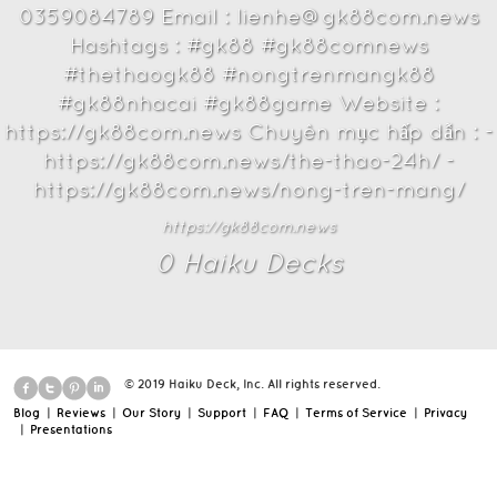
0359084789 Email : lienhe@gk88com.news
Hashtags : #gk88 #gk88comnews
#thethaogk88 #nongtrenmangk88
#gk88nhacai #gk88game Website :
https://gk88com.news Chuyên mục hấp dẫn : -
https://gk88com.news/the-thao-24h/ -
https://gk88com.news/nong-tren-mang/
https://gk88com.news
0
Haiku Deck
s
© 2019 Haiku Deck, Inc. All rights reserved.
Blog
|
Reviews
|
Our Story
|
Support
|
FAQ
|
Terms of Service
|
Privacy
|
Presentations