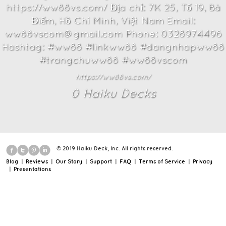
https://ww88vs.com/ Địa chỉ: 7K 25, Tổ 19, Bà
Điểm, Hồ Chí Minh, Việt Nam Email:
ww88vscom@gmail.com Phone: 0328974496
Hashtag: #ww88 #linkww88 #dangnhapww88
#trangchuww88 #ww88vscom
https://ww88vs.com/
0
Haiku Deck
s
© 2019 Haiku Deck, Inc. All rights reserved.
Blog
|
Reviews
|
Our Story
|
Support
|
FAQ
|
Terms of Service
|
Privacy
|
Presentations